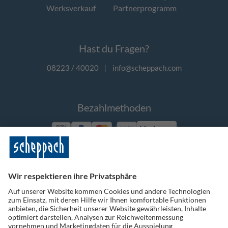
Werksverkauf
Partnerprogramm
Hast du Fragen?
08223 / 40020
|
info@scheppach.com
Bezahlmethoden
Vorkasse
Folge uns auf Social Media