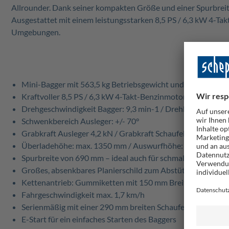
Allrounder. Dank seiner kompakten Größe und einer Spurbreit
Ausgestattet mit einem leistungsstarken 8,5 PS / 6,3 kW 4-Ta
Umgebungen.
Mini-Bagger mit 563,5 kg Betriebsgewicht und kompakter B
Kraftvoller 8,5 PS / 6,3 kW 4-Takt-Benzinmotor mit 306 cm
Drehgeschwindigkeit Bagger: 9,3 min-1 / Drehbereich: 360
Schwenkbereich Ausleger: +/- 70°
Grabkraft Ausleger 4,2 kN / Grabkraft Schaufel 8,8 kN
Überladehöhe: max. 1350 mm / Auswurfhöhe: max. 2100 mm
Spurbreite von 690 mm – ideal auch für schmale Durchgäng
Großes, absenkbares Planierschild zum Abstützen des Aus
Kettenantrieb: Gummiketten mit 150 mm Breite, einzeln st
Fahrgeschwindigkeit max. 1,7 km/h
Serienmäßig mit einer 290 mm breiten Schaufel mit 0,011 
E-Start für ein einfaches Starten des Baggers