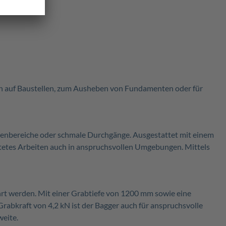
en auf Baustellen, zum Ausheben von Fundamenten oder für
lenbereiche oder schmale Durchgänge. Ausgestattet mit einem
chtetes Arbeiten auch in anspruchsvollen Umgebungen. Mittels
t werden. Mit einer Grabtiefe von 1200 mm sowie eine
rabkraft von 4,2 kN ist der Bagger auch für anspruchsvolle
weite.