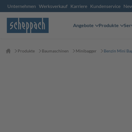
Unternehmen
Werksverkauf
Karriere
Kundenservice
Ne
Angebote
Produkte
Ser
Produkte
Baumaschinen
Minibagger
Benzin Mini Ba