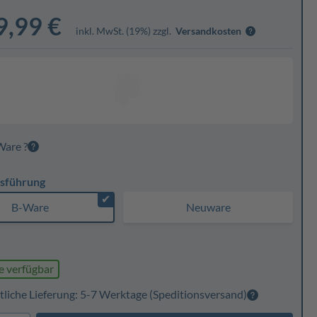
9,99 €
inkl. MwSt. (19%) zzgl.
Versandkosten
Ware ?
sführung
✔
B-Ware
Neuware
e verfügbar
tliche Lieferung: 5-7 Werktage
(Speditionsversand)