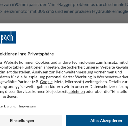
e von 690 mm passt der Mini-Bagger problemlos durch schmale Du
kt- Benzinmotor mit 306 cm3 und einer präzisen Hydraulik ermögli
auweise für diverse Grabarbeiten
3
°
 / Grabtiefe: max. 1200 mm / Reichweite: max. 2330 mm
e und zum Erreichen schwer zugänglicher Stellen
legers oder zum Bewegen von Erdreich
euerbar
m³ Fassungsvermögen ausgestattet