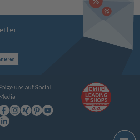
etter
!
nnieren
Folge uns auf Social
Media