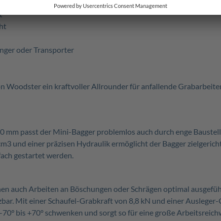
t
ht
änger oder Transporter
 Woodster ein kraftvoller Allrounder für anfallende Grabarbeit
0 mm passt der Mini-Bagger problemlos auch durch enge Baustel
cm3 und einer präzisen Hydraulik ermöglicht der Bagger zielgeri
ach gestartet werden.
n auch Arbeiten an Böschungen oder Schrägen optimal ausgeführ
r. Mit einer Schaufel-Grabkraft von 8,8 kN und einer Ausleger-G
n -70° bis +70° schwenken und sorgt so für eine große Arbeitsreich