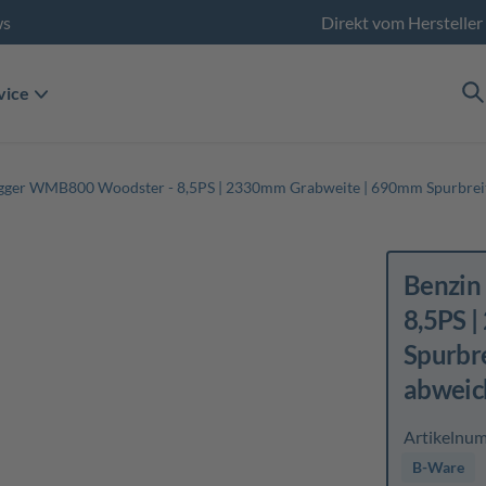
ws
Direkt vom Hersteller
vice
gger WMB800 Woodster - 8,5PS | 2330mm Grabweite | 690mm Spurbreite |
Benzin
8,5PS 
Spurbre
abweic
Artikelnu
B-Ware