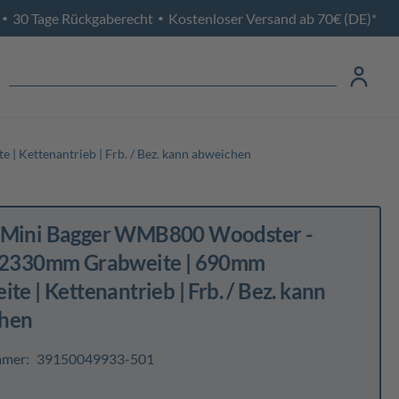
30 Tage Rückgaberecht
Kostenloser Versand ab 70€ (DE)*
•
•
 Kettenantrieb | Frb. / Bez. kann abweichen
 Mini Bagger WMB800 Woodster -
| 2330mm Grabweite | 690mm
ite | Kettenantrieb | Frb. / Bez. kann
hen
mmer:
39150049933-501