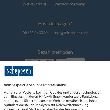
Werksverkauf
Partnerprogramm
Hast du Fragen?
08223 / 40020
|
info@scheppach.com
Bezahlmethoden
Vorkasse
Folge uns auf Social Media