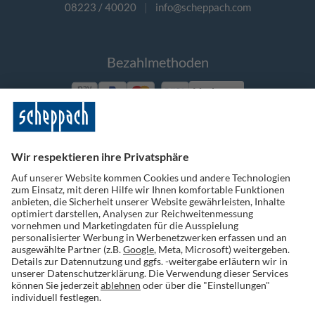
08223 / 40020
|
info@scheppach.com
Bezahlmethoden
Vorkasse
Folge uns auf Social Media