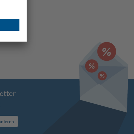
etter
!
nnieren