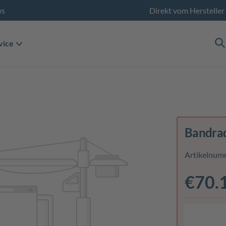
ws
Direkt vom Hersteller
vice
Bandrad
Artikelnum
€70.