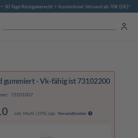
30 Tage Rückgaberecht
Kostenloser Versand ab 70€ (DE)*
•
•
 gummiert - Vk-fähig ist 73102200
mer:
73101007
10
inkl. MwSt. (19%) zzgl.
Versandkosten