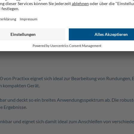
glebigkeit
verstellbarem Schleifband
essdruck für gleichbleibend präzise Schleifergebnisse
sel, Ø 150 mm, Schleiftellergeschwindigkeit 2980 min-1
gkeit 7,3 m/s
70 von Practixx eignet sich ideal zur Bearbeitung von Rundungen,
em kompakten Gerät.
tierbar und deckt so ein breites Anwendungsspektrum ab. Die robu
se Ergebnisse.
enkbar und eignet sich damit ideal zum Anschleifen von verschie