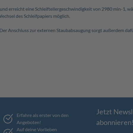
und erreicht eine Schleiftellergeschwindigkeit von 2980 min-1, w
Wechsel des Schleifpapiers möglich.
r. Der Anschluss zur externen Staubabsaugung sorgt außerdem dafür
Jetzt Newsl
Erfahre als erster von den
abonnieren
Angeboten!
Auf deine Vorlieben