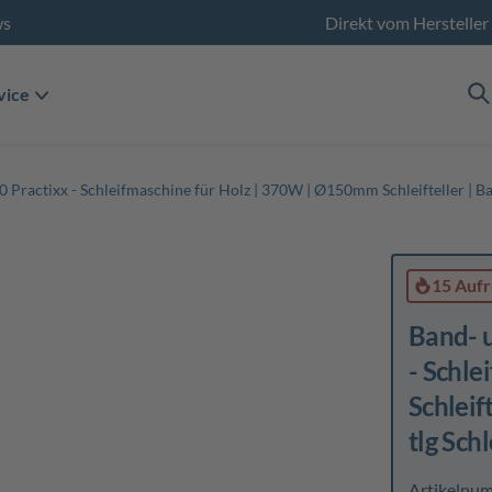
ws
Direkt vom Hersteller
vice
 Practixx - Schleifmaschine für Holz | 370W | Ø150mm Schleifteller | Ba
15 Aufr
Band- u
- Schl
Schleif
tlg Schl
Artikelnu