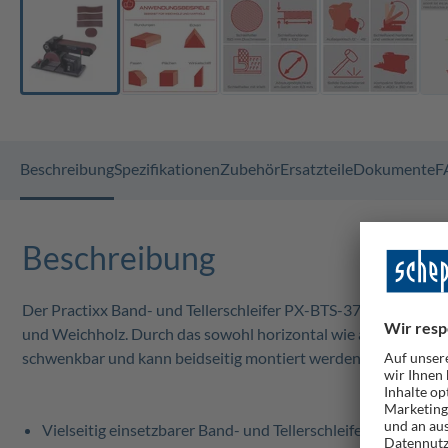
Beschreibung
Spezifikationen
Zubehör
Ersatzteile
Dokumente
F
Beschreibung
Der Practixx Band- und Tellerschleifer PX-BTS-370 vereint Ba
und Weichholz. Durch das sowohl horizontal wie auch vertikal
schwenkbar und kann beidseitig montiert werden. Ein leistun
Vielseitig einsetzbarer Band- und Tellerschleifer zum Bear