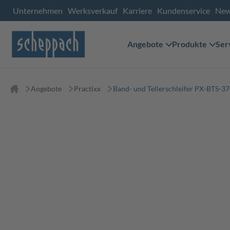
Unternehmen
Werksverkauf
Karriere
Kundenservice
Ne
Angebote
Produkte
Ser
Angebote
Practixx
Band- und Tellerschleifer PX-BTS-370