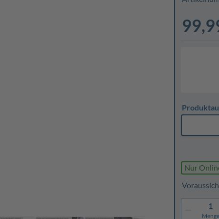
99,9
Produktau
Nur Onlin
Voraussich
1
Meng