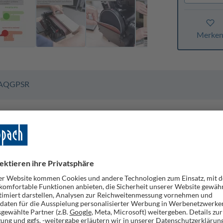
Merke
AQ
GPSR
nd- und Tellerschleiffunktion in einem Gerät und eignet sich zum
 arretierbare Schleifband wird ein breites Anwendungsspektrum a
gsstarker 370 Watt Induktionsmotor ist außerdem besonders langl
beiten von Hart- und Weichholz