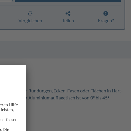
n
Vergleichen
Teilen
Fragen?
 Bearbeiten von Rundungen, Ecken, Fasen oder Flächen in Hart-
bgedeckt. Der Aluminiumauflagetisch ist von 0° bis 45°
ebig.