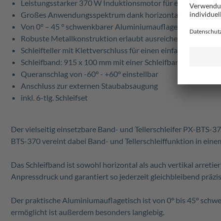
Leistungsstarker 370 W Induktionsmotor für eine hohe Lan
Großes Anwendungsspektrum dank horizontal und vertikal 
Von 0° – 45 ° schwenkbarer Aluminiumauflagetisch
Robuste Metallkonstruktion erlaubt ausreichend hohen Anpr
Schleifteller mit Klettverschluss für einen einfachen Wech
Schleifband: 915 x 100 mm mit einer Schleifbandgeschwindi
Queranschlag von -60° - +60° einstellbar
Anschluss zur externen Staubabsaugung
inkl. 6-tlg. Schleifset
Der vielseitig einsetzbare Band- und Tellerschleifer PX-BTS-3
BTS-370 vereint dabei Band- und Tellerschleiffunktion in ein
Das Schleifband ist sowohl horizontal als auch vertikal arre
Anpressdruck und garantiert so jederzeit gleichbleibend präzi
Der praktische Aluminiumauflagetisch ist von 0° bis 45° schw
ermöglicht ist außerdem besonders langlebig.