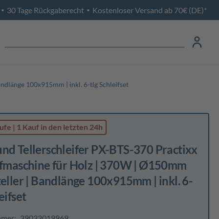
30 Tage Rückgaberecht
Kostenloser Versand ab 70€ (DE)*
•
•
ndlänge 100x915mm | inkl. 6-tlg Schleifset
ufe
|
1 Kauf
in den letzten 24h
nd Tellerschleifer PX-BTS-370 Practixx
eifmaschine für Holz | 370W | Ø150mm
teller | Bandlänge 100x915mm | inkl. 6-
eifset
mmer:
39033019969