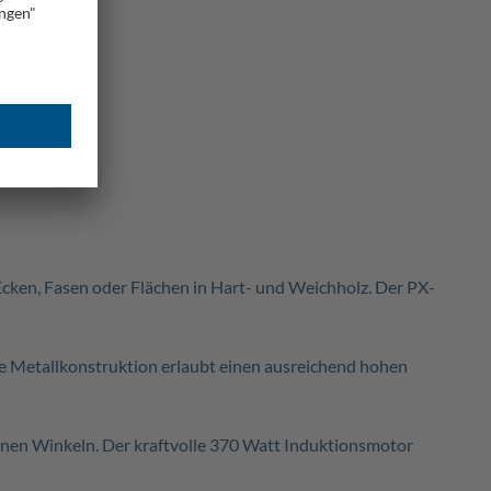
 Ecken, Fasen oder Flächen in Hart- und Weichholz. Der PX-
ste Metallkonstruktion erlaubt einen ausreichend hohen
denen Winkeln. Der kraftvolle 370 Watt Induktionsmotor