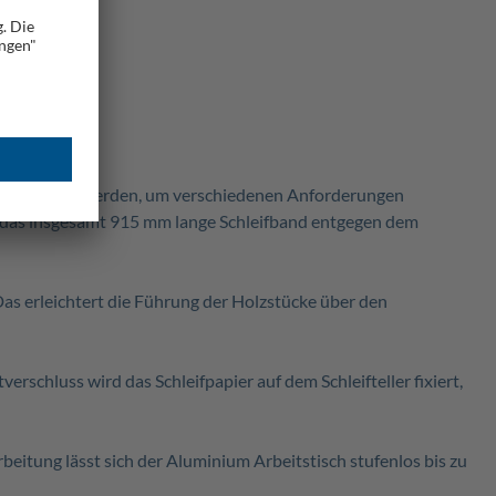
tikal genutzt werden, um verschiedenen Anforderungen
uft das insgesamt 915 mm lange Schleifband entgegen dem
Das erleichtert die Führung der Holzstücke über den
ttverschluss wird das Schleifpapier auf dem Schleifteller fixiert,
eitung lässt sich der Aluminium Arbeitstisch stufenlos bis zu