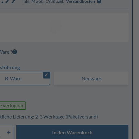
inkl. MwSt. (19%) zzgl.
Versandkosten
Ware ?
sführung
✔
B-Ware
Neuware
e verfügbar
tliche Lieferung: 2-3 Werktage
(Paketversand)
In den Warenkorb
e