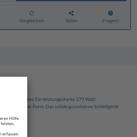
n
Vergleichen
Teilen
Fragen?
eden Heimwerker. Ein leistungsstarke 370 Watt
 oder konvexer Form. Das solide gusseiserne Schleifgerät