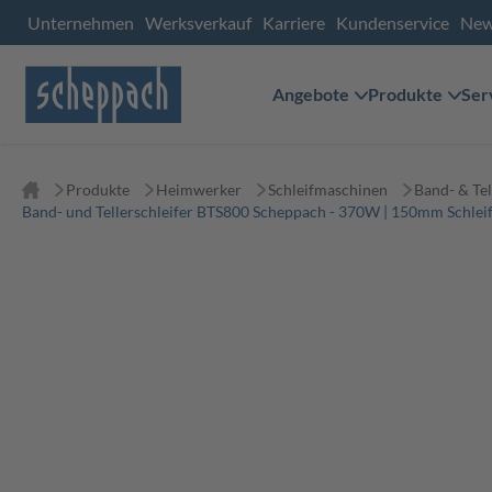
Unternehmen
Werksverkauf
Karriere
Kundenservice
Ne
Angebote
Produkte
Ser
Produkte
Heimwerker
Schleifmaschinen
Band- & Tel
Band- und Tellerschleifer BTS800 Scheppach - 370W | 150mm Schleif