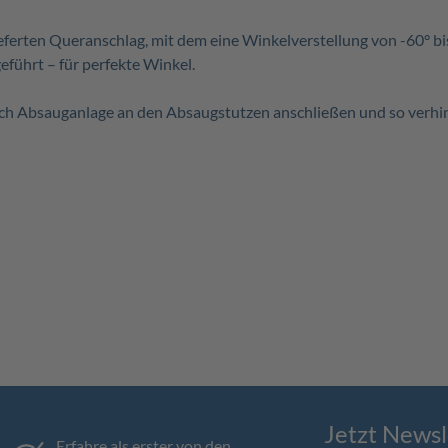
lieferten Queranschlag, mit dem eine Winkelverstellung von -60° 
führt – für perfekte Winkel.
ach Absauganlage an den Absaugstutzen anschließen und so verhin
Jetzt Newsl
Erfahre als erster von den