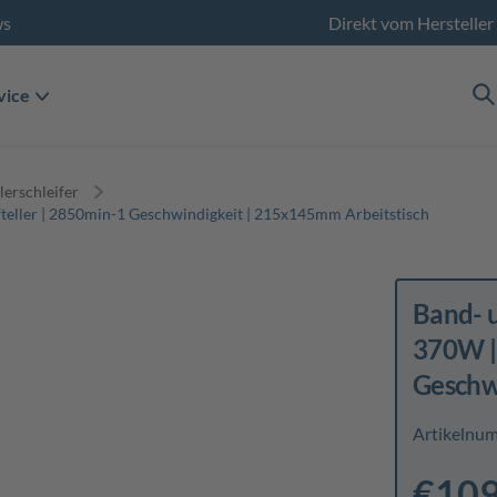
ws
Direkt vom Hersteller
vice
lerschleifer
teller | 2850min-1 Geschwindigkeit | 215x145mm Arbeitstisch
Band- u
370W |
Geschw
Artikelnu
€109