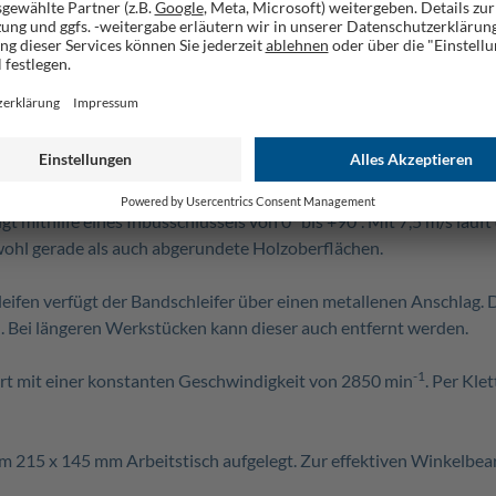
npressdruck für gleichbleibend präzise Schleifergebnisse
l des Schleifpapiers
eifauflage von 100 x 280 mm kann sowohl horizontal als auch ver
t mithilfe eines Inbusschlüssels von 0° bis +90°. Mit 7,5 m/s lä
wohl gerade als auch abgerundete Holzoberflächen.
eifen verfügt der Bandschleifer über einen metallenen Anschlag. 
h. Bei längeren Werkstücken kann dieser auch entfernt werden.
-1
ert mit einer konstanten Geschwindigkeit von 2850 min
. Per Kle
m 215 x 145 mm Arbeitstisch aufgelegt. Zur effektiven Winkelbearb