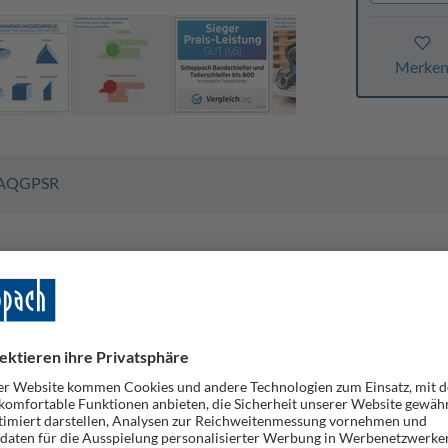
Merke
AQ
GPSR
ifer und Tellerschleifer in einem praktischen Schleifgerät für j
ifen von Holz und holzähnlichen Materialien in gerader, konkaver
e.
onsarmes Arbeiten