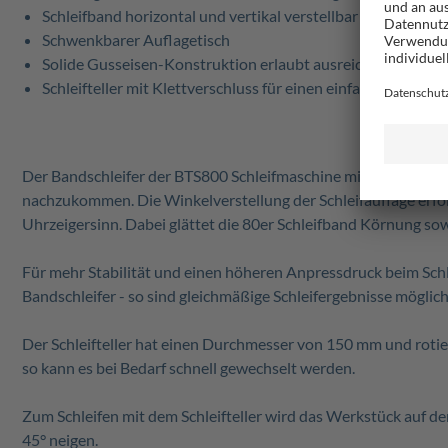
Schleifband horizontal und vertikal verstellbar
Schwenkbarer Auflagetisch
Solide Gusseisen-Konstruktion erlaubt ausreichend hohen A
Schleifteller mit Klettverschluss für einen einfachen Wechse
Der Bandschleifer der BTS800 Schleifmaschine mit einer Schl
nachzukommen. Die Winkelverstellung der Schleifauflage erfolg
Uhrzeigersinn. Dabei glättet die 80er Schleifband Körnung so
Für mehr Stabilität und einen höheren Anpressdruck beim Schl
Bandschleifer - so sind gleichmäßige Schleifergebnisse möglic
Der Schleifteller hat einen Durchmesser von 150 mm und roti
so kann es bei Bedarf schnell gewechselt werden.
Zum Schleifen mit dem Schleifteller wird das Werkstück auf de
45° neigen.