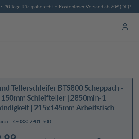
30 Tage Rückgaberecht
Kostenloser Versand ab 70€ (DE)*
•
•
nd Tellerschleifer BTS800 Scheppach -
 150mm Schleifteller | 2850min-1
indigkeit | 215x145mm Arbeitstisch
mmer:
4903302901-500
.99