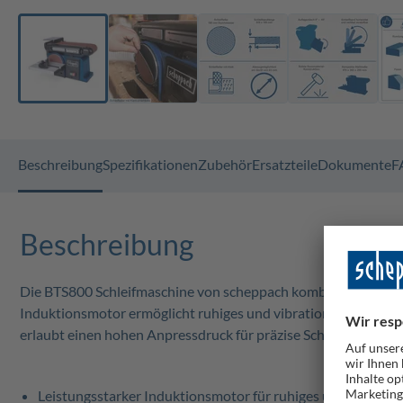
Beschreibung
Spezifikationen
Zubehör
Ersatzteile
Dokumente
F
Beschreibung
Die BTS800 Schleifmaschine von scheppach kombiniert Bandschle
Induktionsmotor ermöglicht ruhiges und vibrationsarmes Schle
erlaubt einen hohen Anpressdruck für präzise Schleifergebniss
Leistungsstarker Induktionsmotor für ruhiges und vibrati