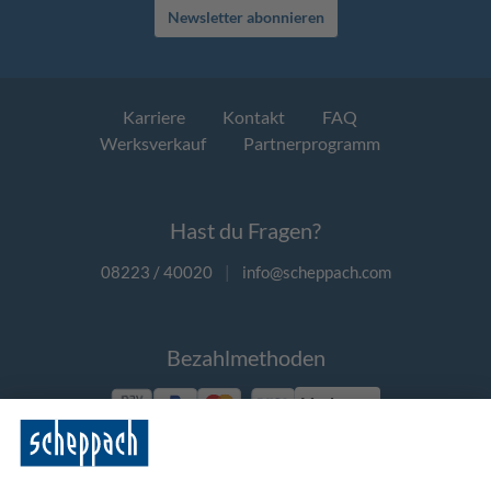
Newsletter abonnieren
Karriere
Kontakt
FAQ
Werksverkauf
Partnerprogramm
Hast du Fragen?
08223 / 40020
|
info@scheppach.com
Bezahlmethoden
Vorkasse