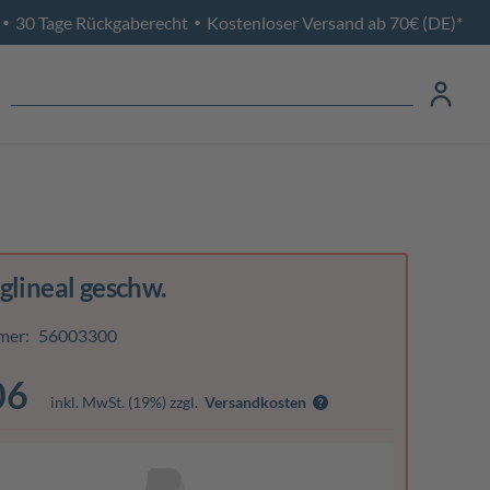
30 Tage Rückgaberecht
Kostenloser Versand ab 70€ (DE)*
•
•
glineal geschw.
mer:
56003300
06
inkl. MwSt. (19%) zzgl.
Versandkosten