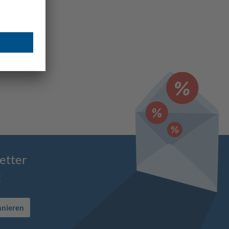
etter
!
nnieren