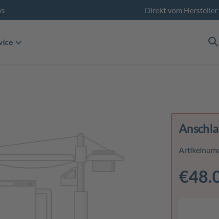
ws
Direkt vom Hersteller
vice
Anschla
Artikelnum
€48.