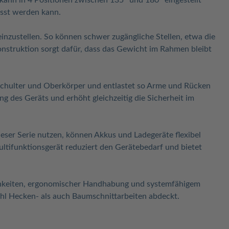
 kann in 4 Positionen zwischen 135° und 180° eingestellt
asst werden kann.
einzustellen. So können schwer zugängliche Stellen, etwa die
nstruktion sorgt dafür, dass das Gewicht im Rahmen bleibt
f Schulter und Oberkörper und entlastet so Arme und Rücken
ung des Geräts und erhöht gleichzeitig die Sicherheit im
eser Serie nutzen, können Akkus und Ladegeräte flexibel
tifunktionsgerät reduziert den Gerätebedarf und bietet
ichkeiten, ergonomischer Handhabung und systemfähigem
ohl Hecken- als auch Baumschnittarbeiten abdeckt.