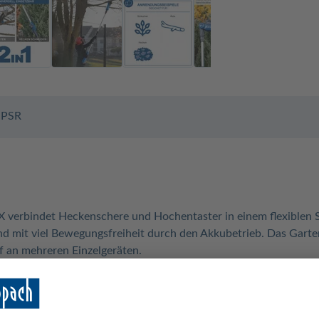
PSR
verbindet Heckenschere und Hochentaster in einem flexiblen S
 mit viel Bewegungsfreiheit durch den Akkubetrieb. Das Garten-
f an mehreren Einzelgeräten.
n Beschnitt von hohen Hecken und höher gelegenen Ästen in ein
äte der Systemreihe sind kompatibel.