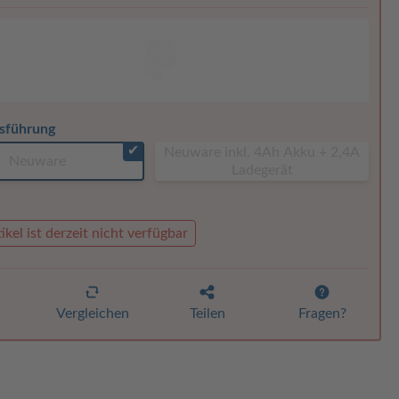
sführung
✔
Neuware inkl. 4Ah Akku + 2,4A
Neuware
Ladegerät
ikel ist derzeit nicht verfügbar
n
Vergleichen
Teilen
Fragen?