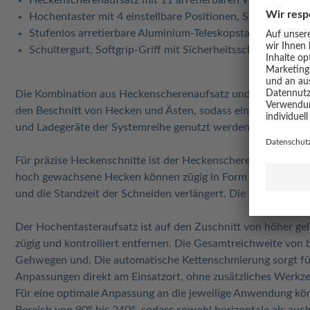
Heckenscherenaufsatz mit 11 arretierbaren Winkeln von 9
Hochentaster mit 4 einstellbare Positionen, Schnittlänge 
Stufenlos arretierbare Aluminium-Teleskopstange für eine
Schultergurt, Softgrip-Griff mit Sicherheitsschalter, Met
Die Kombination aus Heckenscherenaufsatz und Hochentaster 
den Beschnitt von Hecken und Ästen, sodass ein sauberer Fo
und Ladegeräte der Systemreihe genutzt werden. So lässt sic
Für präzise Heckenschnitte ist der Heckenscherenaufsatz mit
hoch gewachsene Hecken können zügig in Form gebracht werd
und die Standzeit der Schneiden verlängert. Die Gesamtreich
Der Hochentasteraufsatz ist auf den Zuschnitt von höher gel
zügig und kontrolliert entfernen. Die Gesamtreichweite von
Gehwegen und. Die automatische Kettenschmierung sorgt für
Anpassungen direkt am Einsatzort, ohne zusätzliches Werkze
Für eine optimale Anpassung an die jeweilige Anwendung kö