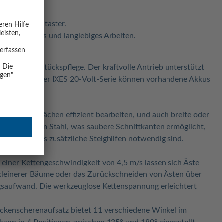
ckenformen.
itt.
 beim Hochentaster.
r komfortables und langlebiges Arbeiten.
 die Grundstückspflege. Der kraftvolle Antrieb unterstützt
en. Als Teil der IXES 20-Volt-Serie können vorhandene Akkus
anpassen.
h größere Flächen effizient bearbeiten, und auch breite oder
schliffenem Stahl, was saubere Schnittkanten ermöglicht,
en, ohne dass zusätzliche Steighilfen notwendig sind.
einer Kettengeschwindigkeit von 4,5 m/s lassen sich Äste
 kleinerer Bäume oder das Zurückschneiden von Ästen über
gsaufwand. Die werkzeuglose Kettenspannung erleichtert
eckenscherenaufsatz bietet 11 verschiedene Winkel im