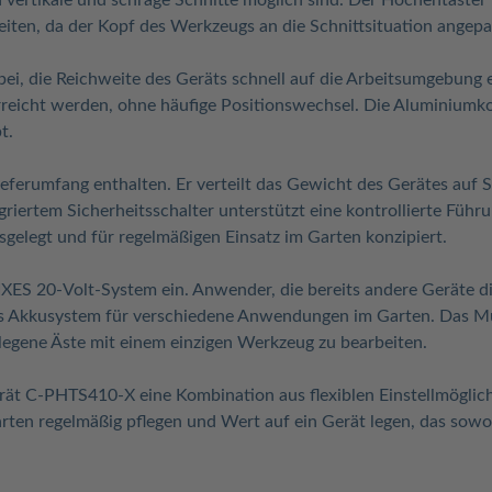
h vertikale und schräge Schnitte möglich sind. Der Hochentaster
beiten, da der Kopf des Werkzeugs an die Schnittsituation angep
bei, die Reichweite des Geräts schnell auf die Arbeitsumgebung 
rreicht werden, ohne häufige Positionswechsel. Die Aluminiumko
t.
 Lieferumfang enthalten. Er verteilt das Gewicht des Gerätes au
egriertem Sicherheitsschalter unterstützt eine kontrollierte Führ
sgelegt und für regelmäßigen Einsatz im Garten konzipiert.
IXES 20-Volt-System ein. Anwender, die bereits andere Geräte di
es Akkusystem für verschiedene Anwendungen im Garten. Das Mul
elegene Äste mit einem einzigen Werkzeug zu bearbeiten.
erät C-PHTS410-X eine Kombination aus flexiblen Einstellmögl
arten regelmäßig pflegen und Wert auf ein Gerät legen, das sow