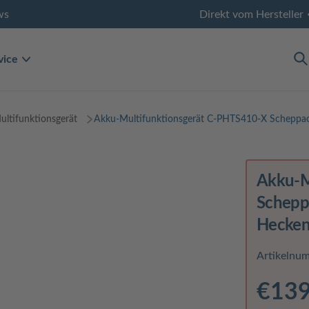
ws
Direkt vom Hersteller
vice
ltifunktionsgerät
Akku-Multifunktionsgerät C-PHTS410-X Scheppa
Akku-M
Scheppa
Hecken
Artikelnu
€139