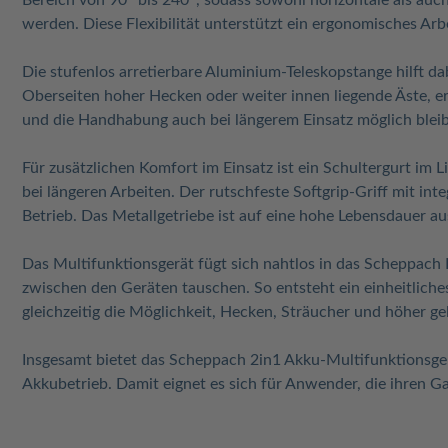
Bereich von 90° bis 240°, sodass sowohl horizontale als auc
werden. Diese Flexibilität unterstützt ein ergonomisches Ar
Die stufenlos arretierbare Aluminium-Teleskopstange hilft da
Oberseiten hoher Hecken oder weiter innen liegende Äste, e
und die Handhabung auch bei längerem Einsatz möglich bleib
Für zusätzlichen Komfort im Einsatz ist ein Schultergurt im
bei längeren Arbeiten. Der rutschfeste Softgrip-Griff mit int
Betrieb. Das Metallgetriebe ist auf eine hohe Lebensdauer au
Das Multifunktionsgerät fügt sich nahtlos in das Scheppach 
zwischen den Geräten tauschen. So entsteht ein einheitlich
gleichzeitig die Möglichkeit, Hecken, Sträucher und höher g
Insgesamt bietet das Scheppach 2in1 Akku-Multifunktionsg
Akkubetrieb. Damit eignet es sich für Anwender, die ihren G