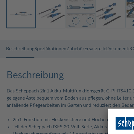
Beschreibung
Spezifikationen
Zubehör
Ersatzteile
Dokumente
G
Beschreibung
Das Scheppach 2in1 Akku-Multifunktionsgerät C-PHTS410-X 
gelegene Äste bequem vom Boden aus pflegen, ohne Leiter und
anfallende Pflegearbeiten im Garten und reduziert den Bedar
2in1-Funktion mit Heckenschere und Hochentaster für de
Teil der Scheppach IXES 20-Volt-Serie, Akkus und Ladeger