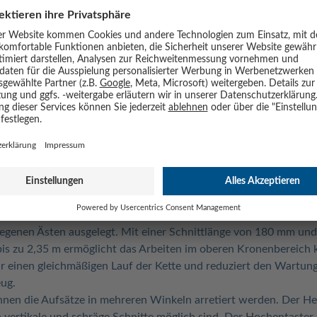
0° bis 240° für flexible Schnittführungen an verschiedenen He
180 mm und Schnittgeschwindigkeit 4,5 m/s für präzisen Astschn
 variable Reichweite bis 2,6 m bei der Heckenschere und 2,35 m
allgetriebe und lasergeschnittene, diamantgeschliffene Messer fü
macht das Multifunktionsgerät zu einem vielseitigen Helfer für
rmschnitt ebenso möglich ist wie das Kürzen von höheren Zweig
h das System flexibel erweitern und an andere Geräte der Serie 
 einer Schnittlänge von 410 mm ausgestattet. Dadurch lassen sic
en. Die Messer bestehen aus lasergeschnittenem und diamantge
weite von bis zu 2,6 m erleichtert das Arbeiten an höheren Heck
egenen Ästen ausgelegt. Mit einer Schnittlänge von 180 mm und 
 bis zu 2,35 m ermöglicht das Arbeiten im oberen Kronenbereich
 einen gleichmäßigen Lauf der Kette und reduziert den Wartun
ug.
nnen die Aufsätze in mehreren Winkeln arretiert werden. Der H