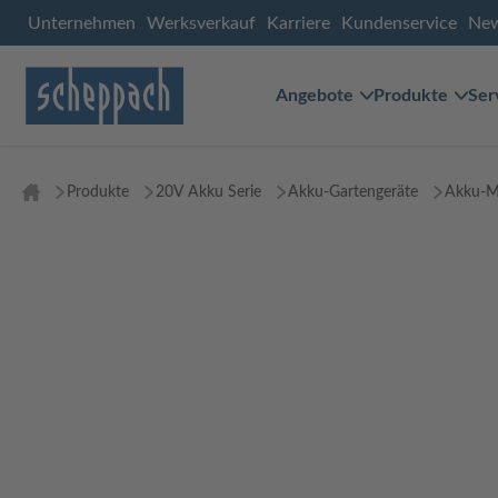
Unternehmen
Werksverkauf
Karriere
Kundenservice
Ne
Angebote
Produkte
Ser
Produkte
20V Akku Serie
Akku-Gartengeräte
Akku-Mu