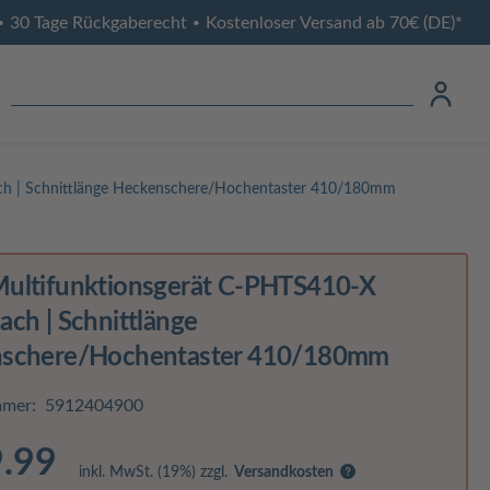
30 Tage Rückgaberecht
Kostenloser Versand ab 70€ (DE)*
•
•
ch | Schnittlänge Heckenschere/Hochentaster 410/180mm
ultifunktionsgerät C-PHTS410-X
ch | Schnittlänge
schere/Hochentaster 410/180mm
mmer:
5912404900
.99
inkl. MwSt. (19%) zzgl.
Versandkosten