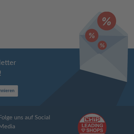
etter
!
nnieren
Folge uns auf Social
Media