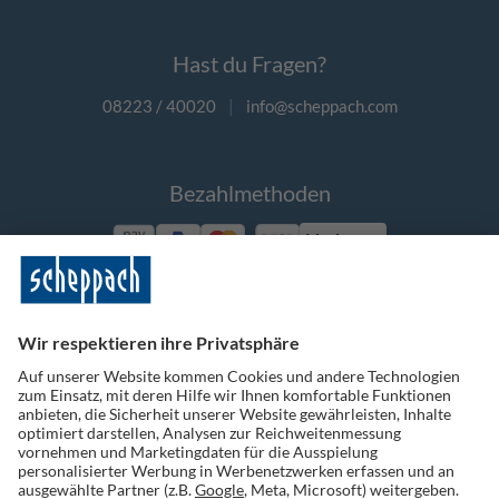
Hast du Fragen?
08223 / 40020
|
info@scheppach.com
Bezahlmethoden
Vorkasse
Folge uns auf Social Media