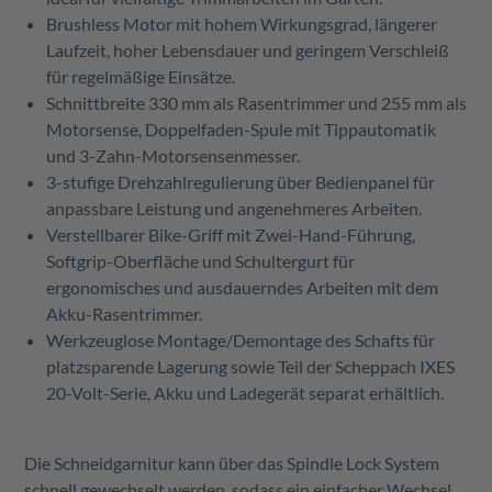
Brushless Motor mit hohem Wirkungsgrad, längerer
Laufzeit, hoher Lebensdauer und geringem Verschleiß
für regelmäßige Einsätze.
Schnittbreite 330 mm als Rasentrimmer und 255 mm als
Motorsense, Doppelfaden-Spule mit Tippautomatik
und 3-Zahn-Motorsensenmesser.
3-stufige Drehzahlregulierung über Bedienpanel für
anpassbare Leistung und angenehmeres Arbeiten.
Verstellbarer Bike-Griff mit Zwei-Hand-Führung,
Softgrip-Oberfläche und Schultergurt für
ergonomisches und ausdauerndes Arbeiten mit dem
Akku-Rasentrimmer.
Werkzeuglose Montage/Demontage des Schafts für
platzsparende Lagerung sowie Teil der Scheppach IXES
20-Volt-Serie, Akku und Ladegerät separat erhältlich.
Die Schneidgarnitur kann über das Spindle Lock System
schnell gewechselt werden, sodass ein einfacher Wechsel