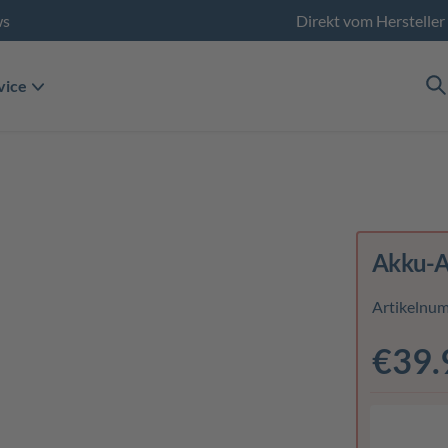
ws
Direkt vom Hersteller
vice
Akku-A
Artikelnu
€39.