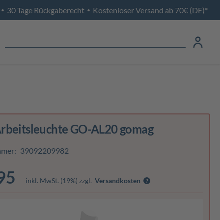
30 Tage Rückgaberecht
Kostenloser Versand ab 70€ (DE)*
•
•
rbeitsleuchte GO-AL20 gomag
mmer:
39092209982
95
inkl. MwSt. (19%) zzgl.
Versandkosten