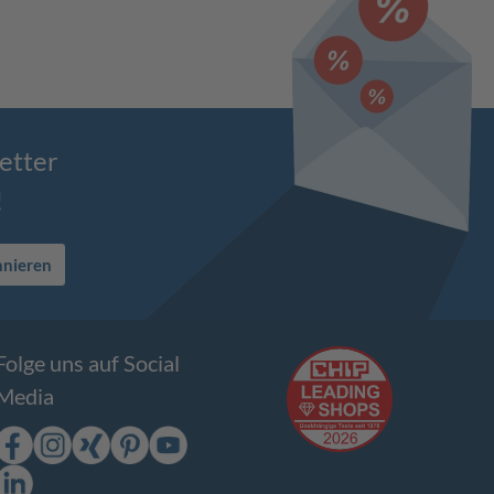
etter
!
nnieren
Folge uns auf Social
Media