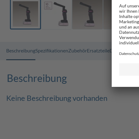
Beschreibung
Spezifikationen
Zubehör
Ersatzteile
Dokumente
G
Beschreibung
Keine Beschreibung vorhanden