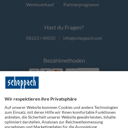
Werksverkauf
Partnerprogramm
Hast du Fragen?
08223 / 40020
|
info@scheppach.com
Bezahlmethoden
Vorkasse
Folge uns auf Social Media