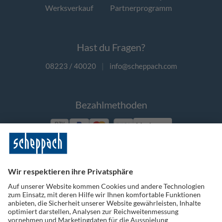
Werksverkauf
Partnerprogramm
Hast du Fragen?
08223 / 40020
|
info@scheppach.com
Bezahlmethoden
Vorkasse
Folge uns auf Social Media