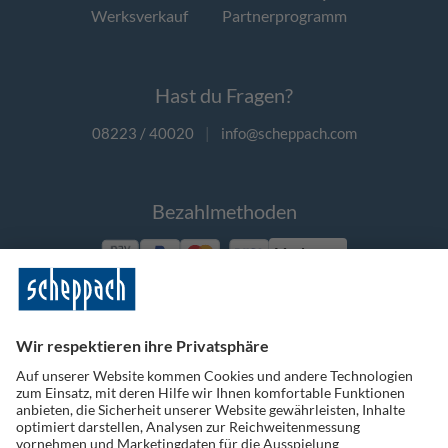
Werksverkauf
Partnerprogramm
Hast du Fragen?
08223 / 40020
|
info@scheppach.com
Bezahlmethoden
Vorkasse
Folge uns auf Social Media