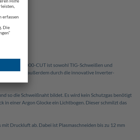
 Mit dem WSE4000-CUT ist sowohl TIG-Schweißen und
rät punktet außerdem durch die innovative Inverter-
d so die Schweißnaht bildet. Es wird kein Schutzgas benötigt
 in einer Argon Glocke ein Lichtbogen. Dieser schmilzt das
s mit Druckluft ab. Dabei ist Plasmaschneiden bis zu 12 mm