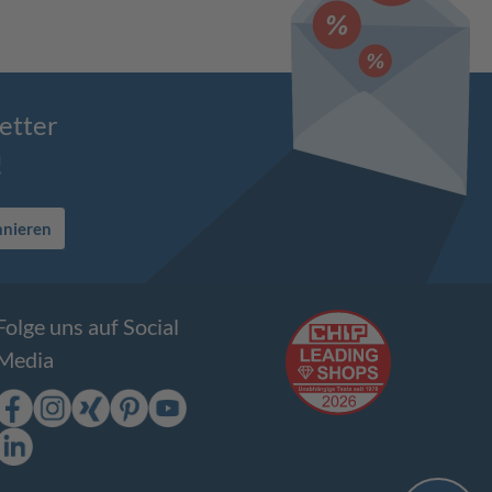
etter
!
nnieren
Folge uns auf Social
Media