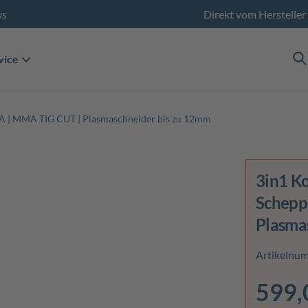
ws
Direkt vom Hersteller
vice
 | MMA TIG CUT | Plasmaschneider bis zu 12mm
3in1 K
Schepp
Plasma
Artikelnu
599,