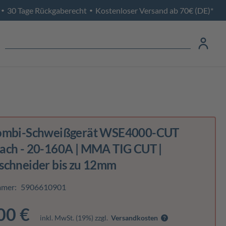
30 Tage Rückgaberecht
Kostenloser Versand ab 70€ (DE)*
•
•
ombi-Schweißgerät WSE4000-CUT
ach - 20-160A | MMA TIG CUT |
schneider bis zu 12mm
mmer:
5906610901
00 €
inkl. MwSt. (19%) zzgl.
Versandkosten