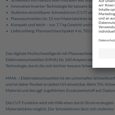
Innovative Inverter-Technologie für bessere Schweißverbi
Stufenlos einstellbarer Schneidstrom (CUT) von 15 bis 40 A
Plasmaschneiden bis 12 mm Materialstärke möglich
Kompakt und leicht – nur 7,7 kg Gewicht und mit praktische
Lieferumfang: Plasmaschlauchpaket 4 m, TIG-Schlauchpaket
Das digitale Multischweißgerät mit Plasmaschneider WSE40
Elektrodenschweißen (MMA) bis 160 Ampere wie auch Plasma
Technologie, durch die sich leichter bessere Schweißverbindu
MMA- / Elektrodenschweißen ist ein universelles Schweißverfa
und ist daher flexibel an jedem Ort einsetzbar. Beim TIG-Sch
Material und den ggf. zugeführten Zusatzwerkstoff auf. Dadur
Die CUT-Funktion wird mit Hilfe eines durch Strom erzeugten P
Materialstärke möglich. Der Schneidstrom lässt sich stufenlos