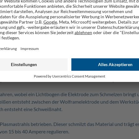
ndungen als bei herkömmlichen Geräten
m Tragegriff ausgestattet
 4 m, Elektrodenhalter 2 m, Massekabel 2 m
00-CUT von Scheppach vereint drei Funktionen in einem Gerät:
schneiden bis 40 Ampere möglich.
Das
WSE4000-CUT
Schweißge
ngen herstellen lassen als mit herkömmlichen Schweißgeräten.
hren, wobei ein Lichtbogen die Elektrode zum Schmelzen bringt un
weißen entsteht zwischen der Wolframelektrode und dem Werkstück
ch entsteht eine Schweißnaht.
lasmastrahls betrieben. Dieser schmilzt das Material und trägt e
 von 15 bis 40 Ampere regulieren.