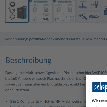
Beschreibung
Spezifikationen
Zubehör
Ersatzteile
Dokumente
F
Beschreibung
Das digitale Multischweißgerät mit Plasmaschneider WSE40
bis 160 Ampere wie auch Plasmaschneiden bis 40 Ampere mögli
sowie Spannung über ein Digitaldisplay exakt bestimmen. Dan
oder Edelstahl.
3 in 1 Kombigerät – TIG- & MMA-Schweißen ist bis 160 A m
Schweißen von nahezu allen Metallen wie Stahl oder Edelst