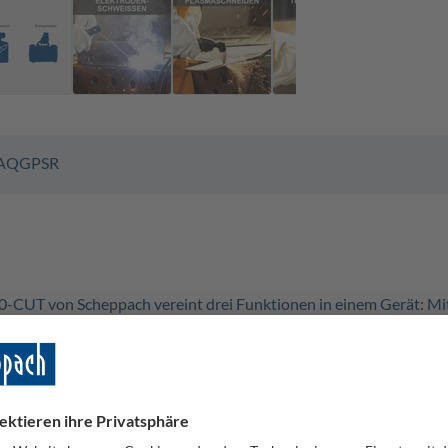
AQ
GPSR
00-CUT von Scheppach vereint drei Funktionen in einem Gerät
ch. Das gewünschte Schweißverfahren lässt sich einfach auswähl
k verschiedener Schweißverfahren gelingen sichere und dauerhaft
öglich, Plasmaschneiden bis 40 A
ahl