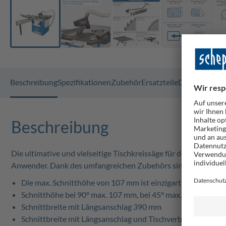
Beschreibung
Spezifikationen
Zubehör
Ersatzteile
Dokumente
G
Beschreibung
Die ultimative und vielseitige Tischkreissäge für den Profih
Anwender. Dank des umfangreichen Zubehörs sind beste Lösung
Die max. Schnitthöhe von 107 mm ist einzigartig in dieser K
Schnitthöhe bei 90° max. 107 mm, bei 45° max. 77 mm
Schnittbreite mit Längsanschlag 390 mm
Schnittbreite mit Längsanschlag und Tischverbreiterung 