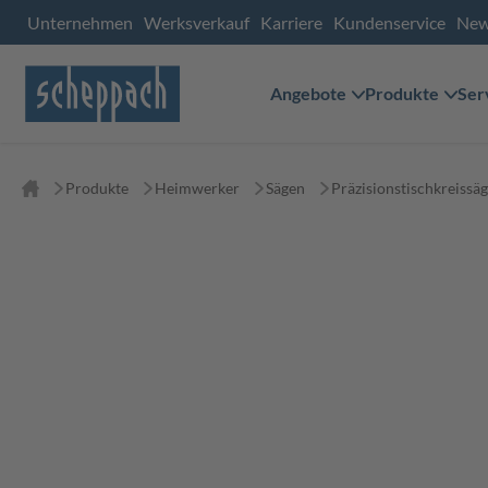
Unternehmen
Werksverkauf
Karriere
Kundenservice
Ne
Angebote
Produkte
Ser
Produkte
Heimwerker
Sägen
Präzisionstischkreissä