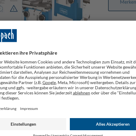
Merke
PSR
eimwerker und Handwerker. Ideal zum Sägen von Massivplatten und 
en für Profis garantiert.
lasse
1100 mm