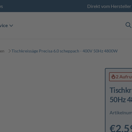
ws
Direkt vom Hersteller
vice
gen
Tischkreissäge Precisa 6.0 scheppach - 400V 50Hz 4800W
2 Aufru
Tischkr
50Hz 
Artikelnu
€2,5