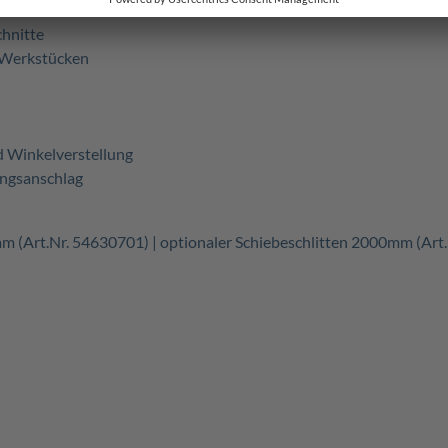
mm
chnitte
n Werkstücken
d Winkelverstellung
ängsanschlag
mm (Art.Nr.
54630701) |
optionaler Schiebeschlitten 2000mm (Art