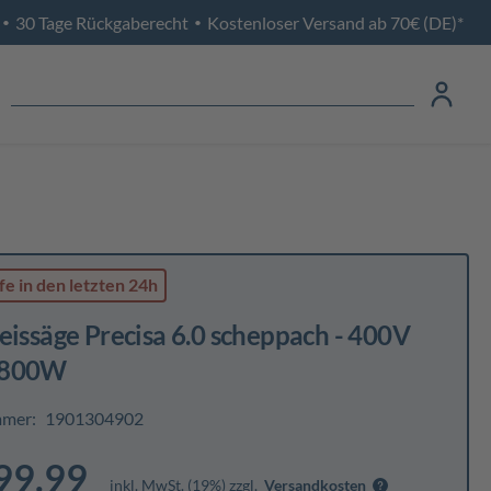
30 Tage Rückgaberecht
Kostenloser Versand ab 70€ (DE)*
•
•
fe
in den letzten 24h
eissäge Precisa 6.0 scheppach - 400V
4800W
mmer:
1901304902
99.99
inkl. MwSt. (19%) zzgl.
Versandkosten