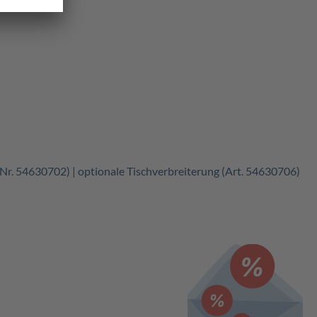
.Nr.
54630702)
|
optionale Tischverbreiterung (Art. 54630706)