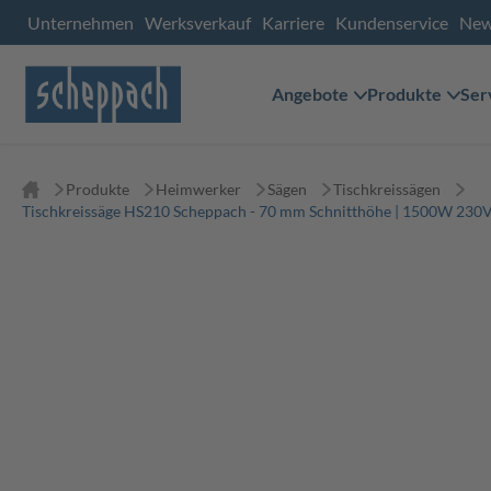
Unternehmen
Werksverkauf
Karriere
Kundenservice
Ne
Angebote
Produkte
Ser
Produkte
Heimwerker
Sägen
Tischkreissägen
Tischkreissäge HS210 Scheppach - 70 mm Schnitthöhe | 1500W 230V 