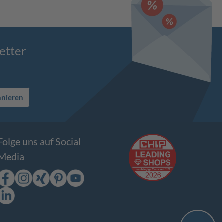
etter
!
nnieren
Folge uns auf Social
Media