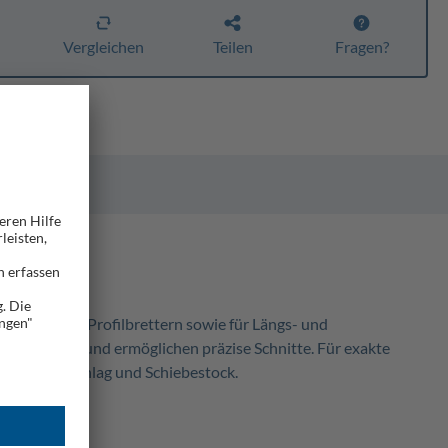
n
Vergleichen
Teilen
Fragen?
 von Balken, Profilbrettern sowie für Längs- und
orankommen und ermöglichen präzise Schnitte. Für exakte
re, Längsanschlag und Schiebestock.