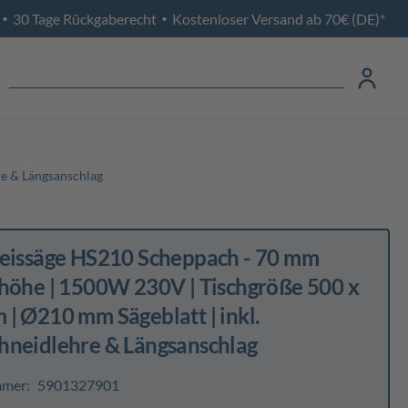
30 Tage Rückgaberecht
Kostenloser Versand ab 70€ (DE)*
•
•
re & Längsanschlag
reissäge HS210 Scheppach - 70 mm
thöhe | 1500W 230V | Tischgröße 500 x
| Ø210 mm Sägeblatt | inkl.
hneidlehre & Längsanschlag
mmer:
5901327901