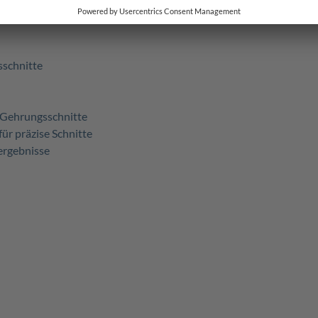
sschnitte
r Gehrungsschnitte
ür präzise Schnitte
ergebnisse