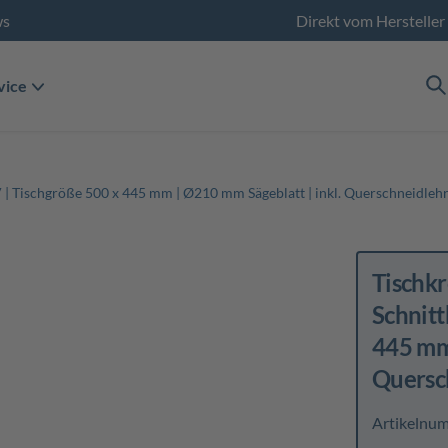
ws
Direkt vom Hersteller
vice
| Tischgröße 500 x 445 mm | Ø210 mm Sägeblatt | inkl. Querschneidleh
Tischk
Schnit
445 mm 
Quersc
Artikelnu