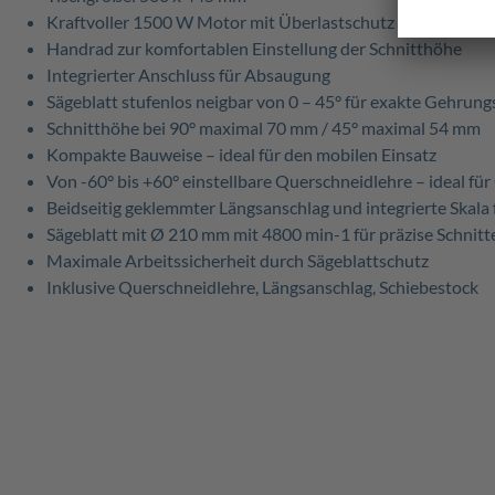
Kraftvoller 1500 W Motor mit Überlastschutz
Handrad zur komfortablen Einstellung der Schnitthöhe
Integrierter Anschluss für Absaugung
Sägeblatt stufenlos neigbar von 0 – 45° für exakte Gehrung
Schnitthöhe bei 90° maximal 70 mm / 45° maximal 54 mm
Kompakte Bauweise – ideal für den mobilen Einsatz
Von -60° bis +60° einstellbare Querschneidlehre – ideal fü
Beidseitig geklemmter Längsanschlag und integrierte Skala f
Sägeblatt mit Ø 210 mm mit 4800 min-1 für präzise Schnitt
Maximale Arbeitssicherheit durch Sägeblattschutz
Inklusive Querschneidlehre, Längsanschlag, Schiebestock