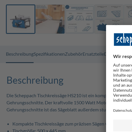
Beschreibung
Spezifikationen
Zubehör
Ersatzteile
Dokumente
F
Beschreibung
Die Scheppach Tischkreissäge HS210 ist ein kompakter, praktis
Gehrungsschnitte. Der kraftvolle 1500 Watt Motor sowie das 
Gehrungsschnitte ist das Sägeblatt außerdem stufenlos von 0 
Kompakte Tischkreissäge zum präzisen Sägen von Balken, P
Tischgröße: 500 x 445 mm