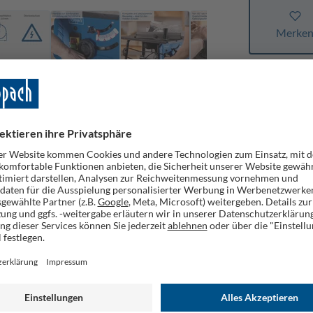
Merke
AQ
GPSR
cher Helfer in jeder Werkstatt und eignet sich zum präzisen Sägen
Sägeblatt mit Ø 210 mm mit 4800 min-1 sorgen für ein rasches V
– 45° neigbar. Geliefert wird die HS210 inklusive Querschneidleh
rofilbrettern sowie für Längs- und Gehrungsschnitte