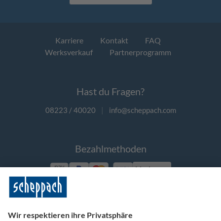
Karriere
Kontakt
FAQ
Werksverkauf
Partnerprogramm
Hast du Fragen?
08223 / 40020
|
info@scheppach.com
Bezahlmethoden
Vorkasse
Folge uns auf Social Media