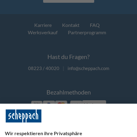
Karriere
Kontakt
FAQ
Werksverkauf
Partnerprogramm
Hast du Fragen?
08223 / 40020
|
info@scheppach.com
Bezahlmethoden
Vorkasse
Folge uns auf Social Media