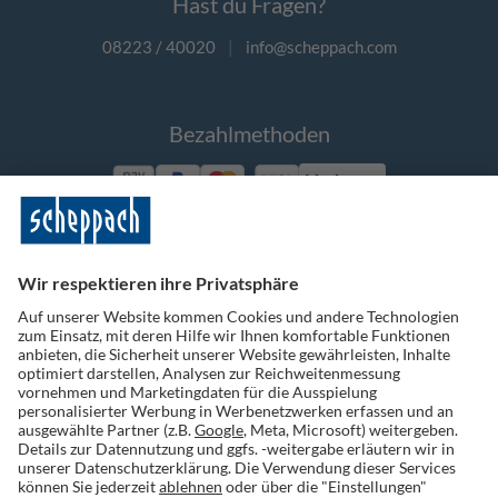
Hast du Fragen?
08223 / 40020
|
info@scheppach.com
Bezahlmethoden
Vorkasse
Folge uns auf Social Media